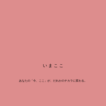
い ま こ こ
あなたの「今、ここ」が、だれかのチカラに変わる。