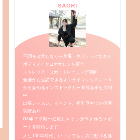
SAORI
不調を改善しながら美尻・美ボディになれる
ボディメイクヨガサロンを運営
ストレッチ・ヨガ・トレーニング講師
全国から受講できるオンラインレッスン・０
から始めるインストラクター養成講座を展開
中
出張レッスン、イベント、福利厚生での指導
実績あり
R8年下半期〜妊娠しやすい身体を作るサポ
ートを開始します
人生100年時代、いつまでも元気に動ける健